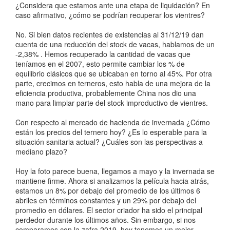
¿Considera que estamos ante una etapa de liquidación? En
caso afirmativo, ¿cómo se podrían recuperar los vientres?
No. Si bien datos recientes de existencias al 31/12/19 dan
cuenta de una reducción del stock de vacas, hablamos de un
-2,38% . Hemos recuperado la cantidad de vacas que
teníamos en el 2007, esto permite cambiar los % de
equilibrio clásicos que se ubicaban en torno al 45%. Por otra
parte, crecimos en terneros, esto habla de una mejora de la
eficiencia productiva, probablemente China nos dio una
mano para limpiar parte del stock improductivo de vientres.
Con respecto al mercado de hacienda de invernada ¿Cómo
están los precios del ternero hoy? ¿Es lo esperable para la
situación sanitaria actual? ¿Cuáles son las perspectivas a
mediano plazo?
Hoy la foto parece buena, llegamos a mayo y la invernada se
mantiene firme. Ahora si analizamos la película hacia atrás,
estamos un 8% por debajo del promedio de los últimos 6
abriles en términos constantes y un 29% por debajo del
promedio en dólares. El sector criador ha sido el principal
perdedor durante los últimos años. Sin embargo, si nos
comparamos con la zafra 2019, hoy tenemos un mejor