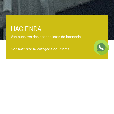
HACIENDA
Vea nuestros destacados lotes de hacienda.
Consulte por su categoría de interés
PRECIOS
Precios del día en el mercado y por categoría.
Mercado Agroganadero
Precios de Invernada