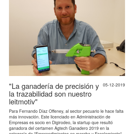
"La ganadería de precisión y
05-12-2019
la trazabilidad son nuestro
leitmotiv"
Para Fernando Díaz Offeney, al sector pecuario le hace falta más innovación. Este licenciado en Administración de Empresas es socio en Digirodeo, la startup que resultó ganadora del certamen Agtech Ganadero 2019 en la categoría de "Emprendimientos en marcha y Escalamiento". La innovación premiada fue una pistola vacunadora que permite registrar las aplicaciones realizadas al rodeo y saber exactamente cuántos animales se trataron. De fácil uso, la herramienta se complementa con una app y una plataforma tecnológica que permiten una "digitalización de la trazabilidad sanitaria del ganado o de rodeos, con el fin de mejorar la calidad de la carne argentina". ¿Cómo y cuándo nació Digirodeo? Digirodeo nació hace tres años durante una charla entre amigos a la búsqueda de oportunidades. La empresa se compone de tres socios: uno es Ingeniero en Producción Agropecuaria y los otros dos somos licenciados en Administración de Empresas. Queríamos juntar la tecnología con la ganadería, ver de qué manera hacerle el trabajo más simple al productor. Y ahí empezaron a cranear.... Sí, en realidad primero se juntaron Nicolás e Ignacio. Habían creado una jeringa que funcionaba como un contador simple para medir la cantidad de aplicaciones de determinada vacuna. Pero querían crear una herramienta que brindara más información. Entonces Nicolás me convocó y empezamos a pensar en generar información en la manga. Me fui empapando del tema, recolectando información del campo, de la industria agropecuaria y empezamos a desarrollar nuestra solución, que se terminó convirtiendo en una jeringa inteligente que hace trazabilidad sanitaria. Hoy estamos totalmente enfocados en el mundo de la ganadería. La ganadería de precisión en particular, y la trazabilidad, son nuestro leitmotiv. ¿En qué consiste exactamente la herramienta? Nuestra jeringa inteligente tiene un complejo sistema de gestión de datos por detrás que le hace la vida mucho más fácil al productor: permite un registro correcto, seguro y exacto de todo el accionar que se les hace sanitariamente a los animales. Es resistente a los rayos UV e intuitiva al manejo, con un diseño cómodo para el vacunador. Viene con una memoria interna de 2 GB. ¿Se requiere alguna capacitación especial para usar la jeringa? No, la jeringa tiene un teclado simple e intuitivo para que pueda usarlo cualquier empleado del campo. Está diseñada para que una persona que utiliza una herramienta como el WhatsApp, por ejemplo, la pueda manejar sin ningún problema. Queremos que los productores pierdan el miedo y entiendan cómo esta tecnología puede ayudarlos a obtener mejores rindes y perfeccionar la trazabilidad, a demostrar que el trabajo sanitario realizado es el adecuado. ¿Cómo funciona el aparato? La jeringa control 1.0 registra cada tratamiento que se le hace a los animales, realiza trazabilidad a nivel lote. Así, a la hora de vender la hacienda, el productor tiene certificado absolutamente todo lo que le hizo, y esto es un valor agregado para su comprador. El funcionamiento de la jeringa es simple: primero le decimos qué tipo de tratamiento estamos haciendo, a qué animal y aplicamos el producto. Luego el encargado de la hacienda firma con el dedo en la pantalla del celular haciéndose responsable de todo el tratamiento. Una vez que finalizado, la jeringa se conecta con nuestra app móvil mediante blue tooth de baja energía; y ahí dentro de la app se termina de conformar el acta de vacunación. Este documento cuenta con las coordenadas exactas del lugar adonde se realizó la vacunación, la hora, todos los datos del productor y del establecimiento. Además, un detalle del antiparasitario que se aplicó, a qué lote, y en qué cantidad; su marca, serie y vencimiento. El acta de vacunación se envía por e-mail y llega en formato PDF. El archivo es inalterable, tiene un código de validación que lo hace único, y permite hacer un seguimiento si luego algo anduvo mal. ¿La herramienta brinda mayor control entonces? Sí, a través de la jeringa se puede controlar mejor al vacunador porque permite conocer todos los aspectos externos que influyeron en el medicamento tales como: la hora de inicio del tratamiento, el tiempo entre cada aplicación, las equivocaciones, la temperatura y la humedad al momento de la aplicación, si llovía o si la hacienda estaba estresada. ¿Qué beneficios conlleva utilizar este formato digital? En base a las actas que utiliza el SENASA, creamos el concepto de "actas digitales", con toda la información prolijamente plasmada. A la hora de hacer análisis, resulta mucho más fácil tenerlo en un formato digital, con la firma incluida. Además, cuando se realizan manualmente hay mucho margen de error humano, porque uno se lleva un papel que transcribe. También está el tema del tiempo, porque quizás el vacunador que toma los datos recién vuelve a la oficina para transcribir los papeles después de una semana de realizado el tratamiento. Entonces tratamos de reducir la posibilidad de error y este tiempo. De esta manera, se hace la aplicación y, si no hay señal en el campo, los datos se cargan solos cuando uno agarra la ruta y recobra la señal, o llega a la casa. Si hay buena señal el proceso se realiza en tiempo real y el informe queda listo. Se puede chequear todo lo que se le hizo al animal, qué medicamento se aplicó y hacer posteriormente un seguimiento. ¿O sea que todo queda en el acta digital? En realidad la información no queda solamente ahí, sino que se luego sube a nuestro Data Center. Si el productor tiene un sistema de gestión ganadera lo puede integrar con nuestra solución y tomar los datos de ahí mediante una app o un web service. De esa manera, lo puede transformar en información para una mejor toma de decisiones. ¿Todo eso figura en el acta digital? Claro, el acta tiene la fecha de tratamiento y, hace poco le sumamos el fin del tratamiento. Ahora permite calcular el período de carencia, y saber cuándo se puede mandar el animal a faena. ¿Qué función cumple la app? La jeringa es la herramienta que certifica lo que estás haciendo y la app su complemento. Se conectan vía bluetooth. En la app uno carga por única vez a los diferentes productores con sus datos, luego toda la información aparece ahí. La jeringa carga lo que se hizo y la app se encarga del resto. ¿Se pagan por separado la jeringa y la app? Hoy solo estamos monetizando la jeringa, el software es gratuito, se descarga sin costo. En realidad hay tres patas: la herramienta, que es la jeringa; luego la aplicación que vincula a la jeringa con el software; y finalmente, la plataforma, adonde se puede ver la performance de cada una de las pistolas. Desde la plataforma se puede administrar usuarios, ver qué cantidad de jeringas se tiene y a quiénes se las asignará, en caso de una organización. Las herramientas son independientes pero dependen una de la otra. Lo importante es que la información siempre está. Si uno pierde el celularm por ejemplom lo tiene igual. ¿Quiénes consumen la herramienta? Nuestros principales clientes son los productores, pero también los entes de vacunación y los veterinarios. Finalmente, algunos laboratorios y frigoríficos también. Nosotros buscamos que los entes de vacunación adopten la herramienta, porque los puede ayudar muchísimo en la captura de datos y llenado de las actas de vacunación. ¿Cómo se comercializan los productos? ¿Ya exportan? Hoy en la Argentina se venden por e-commerce. Estamos avanzando con algunos representantes en Brasil y también visitando frigoríficos en Bolivia, Paraguay y Uruguay. Nos encontramos en un "proceso de evangelización", con la idea de regionalizarnos. Pero cada país tiene sus reglas, hay muchos datos que son propios de Argentina. En Bolivia, por ejemplo, a las categorías de vaca y vaquillona se les llama macho y hembra. También el idioma es distinto en el caso de Brasil. ¿Cómo dan a conocer el producto localmente? ¿Tienen buena recepción? Como toda innovación, lleva un tiempo presentarla y mostrarle al productor sus beneficios. Asistimos a muchas charlas o presentaciones del sector agropecuario, como las CREA por ejemplo, y ahí damos a conocer lo que hacemos. Si bien la recepción es buena, todavía no hay tanta adopción, porque cuesta dar el primer paso. Estamos buscando que la tecnología base se vaya adoptando. Una vez que esto ocurra comenzaremos a evolucionar hacia tecnologías más complejas, sobre todo profundizando en este concepto de trazabilidad. Para nosotros es muy importante expandir el negocio, porque además necesitamos feedback sobre qué mejoras hacer. ¿Cuánto tiempo les llevó desarrollar la herramienta? ¿Cómo evolucionó de sus inicios a la actualidad? Desde que arrancamos hasta que sacamos el primer producto tardamos un año y medio. Y el desarrollo de la app se hizo en paralelo. Pero en realidad el desarrollo nunca termina, siempre estamos agregando cosas. Por ejemplo, en la etapa inicial, si uno hacía mucha fuerza se nos rompían los gatillos, y tuvimos que rediseñarlos. ¿Ofrecen algún otro servicio? ¿Cuáles son los proyectos en el corto-mediano plazo? Estamos realizando análisis sobre la plataforma para ofrecer servicios de big data. Gracias a nuestra herramienta es posible realizar diferentes cruces de información. Además estamos tejiendo alianzas muy importantes para ofrecer un servicio más completo, sobre todo apuntando al bienestar animal y al buen manejo ganadero. Toda esta información "trazada". ¿Qué premios han recibido? ¿Qué sensación les provoca el reconocimiento? ¡Todos los reconocimientos son muy bienvenidos! Los premios nos sirven para tener mayor difusión y constituyen un apoyo emocional importante. Ver que nuestro trabajo es reconocido y que genera impacto en la industria nos impulsa a seguir trabajando, nos lleva a querer evolucionar. Además creemos que se necesita más innovación en el sector pecuario, ya que en el agro hay más herramientas creativas. Hemos recibido premios como Cita 2017, Innovar 2018- donde ganamos con otr